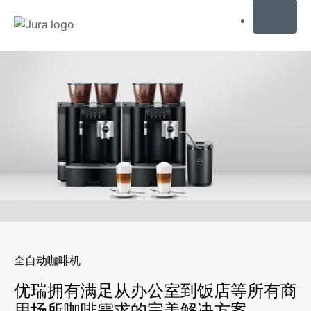
MENU
跳
转
至
内
容
跳
转
至
搜
索
全自动咖啡机
优瑞拥有满足从办公室到饭店等所有商
用场所咖啡需求的完美解决方案。